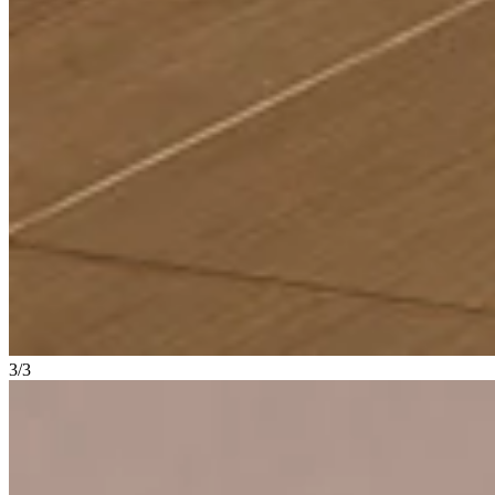
3
/
3