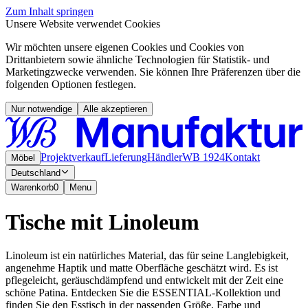
Zum Inhalt springen
Unsere Website verwendet Cookies
Wir möchten unsere eigenen Cookies und Cookies von
Drittanbietern sowie ähnliche Technologien für Statistik- und
Marketingzwecke verwenden. Sie können Ihre Präferenzen über die
folgenden Optionen festlegen.
Nur notwendige
Alle akzeptieren
Projektverkauf
Lieferung
Händler
WB 1924
Kontakt
Möbel
Deutschland
Warenkorb
0
Menu
Tische mit Linoleum
Linoleum ist ein natürliches Material, das für seine Langlebigkeit,
angenehme Haptik und matte Oberfläche geschätzt wird. Es ist
pflegeleicht, geräuschdämpfend und entwickelt mit der Zeit eine
schöne Patina. Entdecken Sie die ESSENTIAL-Kollektion und
finden Sie den Esstisch in der passenden Größe, Farbe und